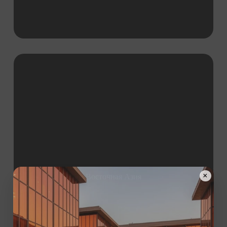
×
Восточная Азия