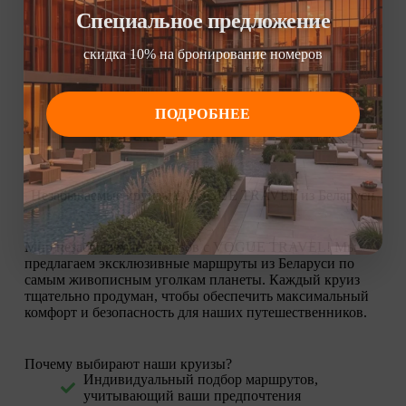
Специальное предложение
скидка 10% на бронирование номеров
ПОДРОБНЕЕ
Незабываемые круизы с VOGUE TRAVEL из Беларуси
Мир незабываемых круизов с VOGUE TRAVEL! Мы
предлагаем эксклюзивные маршруты из Беларуси по
самым живописным уголкам планеты. Каждый круиз
тщательно продуман, чтобы обеспечить максимальный
комфорт и безопасность для наших путешественников.
Почему выбирают наши круизы?
Индивидуальный подбор маршрутов,
учитывающий ваши предпочтения