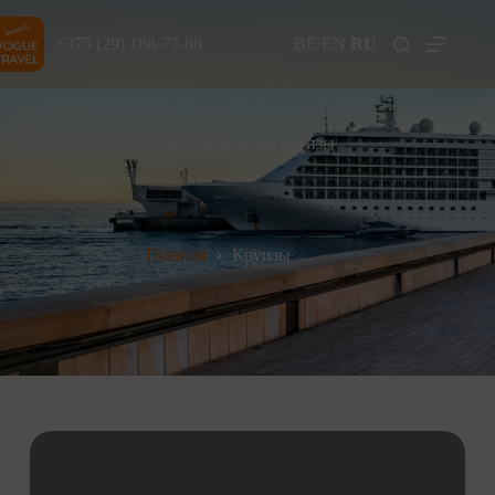
+375 (29) 188-77-88
BE
EN
RU
Эксклюзивные круизы
Главная
Круизы